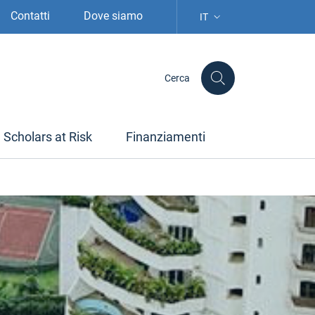
Contatti
Dove siamo
IT
SELEZIONE LINGUA: LIN
Cerca
Scholars at Risk
Finanziamenti