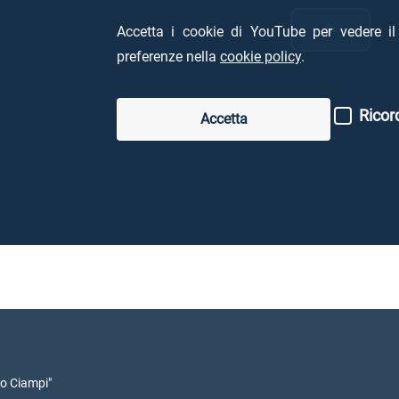
Accetta i cookie di YouTube per vedere il 
Ripro
preferenze nella
cookie policy
.
il
Ricord
Accetta
video
io Ciampi"