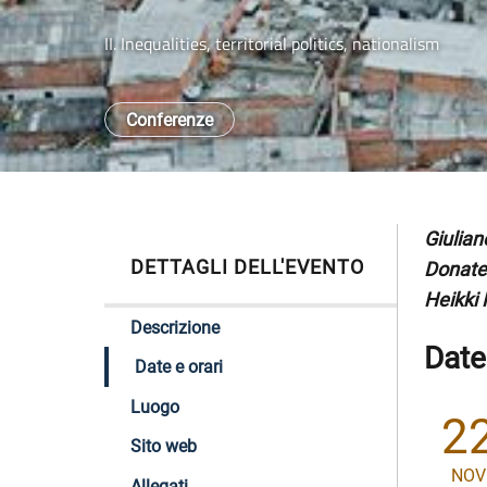
II. Inequalities, territorial politics, nationalism
Conferenze
Giulian
DETTAGLI DELL'EVENTO
Donatel
Heikki 
Descrizione
Date
Date e orari
Luogo
2
Sito web
NOV
Allegati