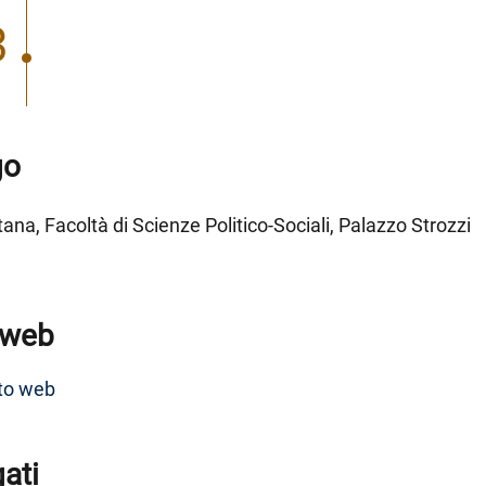
3
go
tana, Facoltà di Scienze Politico-Sociali, Palazzo Strozzi
 web
to web
gati