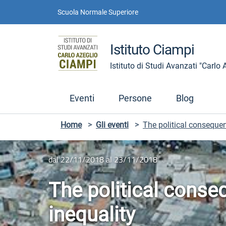
Vai ai contenuti
Vai al menu di navigazione
Vai al footer
Scuola Normale Superiore
Istituto Ciampi
Istituto di Studi Avanzati "Carlo
Eventi
Persone
Blog
Home
>
Gli eventi
>
The political consequen
dal 22/11/2018 al 23/11/2018
The political conse
inequality