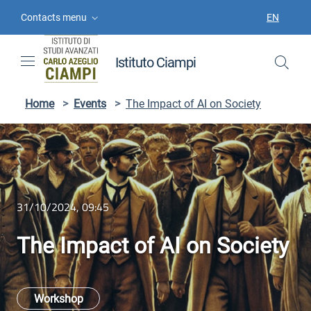
Skip to contents
Skip to main navigation
Skip to footer
Contacts menu
EN
LANGUAGE
Istituto Ciampi
Home
>
Events
>
The Impact of AI on Society
31/10/2024, 09:45
The Impact of AI on Society
Workshop